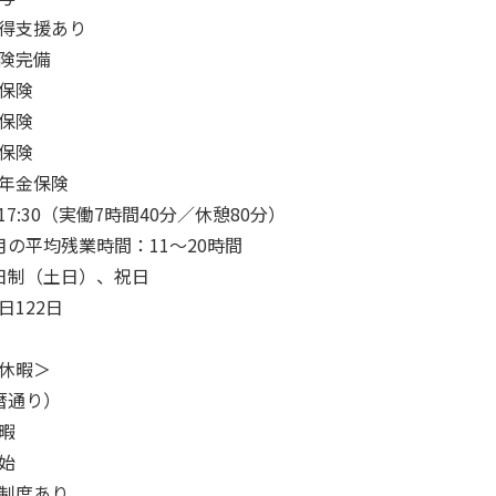
得支援あり
険完備
保険
保険
保険
年金保険
〜17:30（実働7時間40分／休憩80分）
月の平均残業時間：11〜20時間
日制（土日）、祝日
日122日
休暇＞
暦通り）
暇
始
制度あり