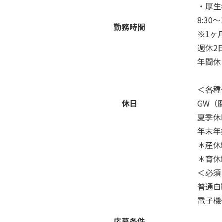
・厚生
8:30
勤務時間
※1ヶ
週休2
年間休
＜各種
休日
GW（
夏季休
年末年
＊産休
＊育休
＜必須
普通自
電子機
応募条件