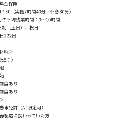
年金保険
〜17:30（実働7時間40分／休憩80分）
月の平均残業時間：0〜10時間
日制（土日）、祝日
日122日
休暇＞
暦通り）
暇
始
制度あり
制度あり
＞
動車免許（AT限定可）
器製造に携わっていた方