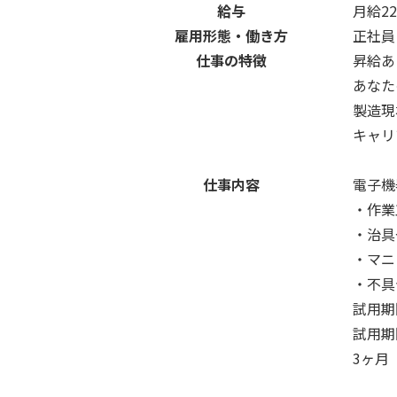
給与
月給22
雇用形態・働き方
正社員
仕事の特徴
昇給あ
あなた
製造現
キャリ
仕事内容
電子機
・作業
・治具
・マニ
・不具
試用期
試用期
3ヶ月