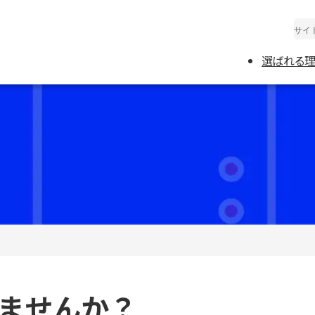
選ばれる
サ
開
資
基
ハ
製
製
ませんか？