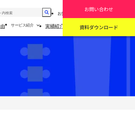
お問い合わせ
お知らせ
採用情報
見積もり依頼
理由
実績紹介
サービス紹介
ご検討中の方へ
会社案内
資料ダウンロード
ービス紹介
設備紹介
会社案内
発・設計
よくあるご質問
沿革
材調達
板実装
ーネス加工
品組立
品管理