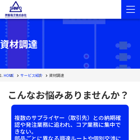
資材調達
HOME
サービス紹介
資材調達
こんなお悩み
ありませんか？
複数のサプライヤー（取引先）との納期確
認や発注業務に追われ、コア業務に集中で
きない。
部品ごとに異なる調達ルートや個別交渉に