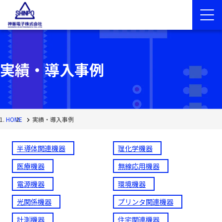
実績・導入事例
HOME
実績・導入事例
半導体関連機器
理化学機器
医療機器
無線応用機器
電源機器
環境機器
光関係機器
プリンタ関連機器
計測機器
住宅関連機器